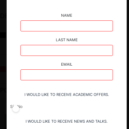
DESTACADOS
NAME
Reflexiones sobre las decisiones de la Comisión Antidistorsiones y
sus desafíos futuros
LAST NAME
EMAIL
La fusión Paramount / Warner Bros: el viaje de un gigante
PODCAST DESTACADO
I WOULD LIKE TO RECEIVE ACADEMIC OFFERS.
Sí
No
I WOULD LIKE TO RECEIVE NEWS AND TALKS.