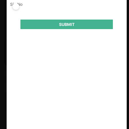
Sí
No
SUBMIT
Felipe Castro y Mauricio Garetto |
24.06.2026
Estudio de mercado de la educación (con Felipe Castro y
Mauricio Garetto)