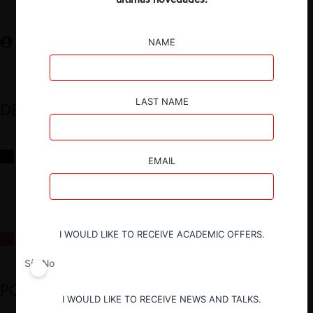
Guardar
NAME
LAST NAME
DESTACADOS
Reflexiones sobre las decisiones de la Comisión Antidistorsiones y
EMAIL
sus desafíos futuros
I WOULD LIKE TO RECEIVE ACADEMIC OFFERS.
La fusión Paramount / Warner Bros: el viaje de un gigante
Sí
No
PODCAST DESTACADO
I WOULD LIKE TO RECEIVE NEWS AND TALKS.