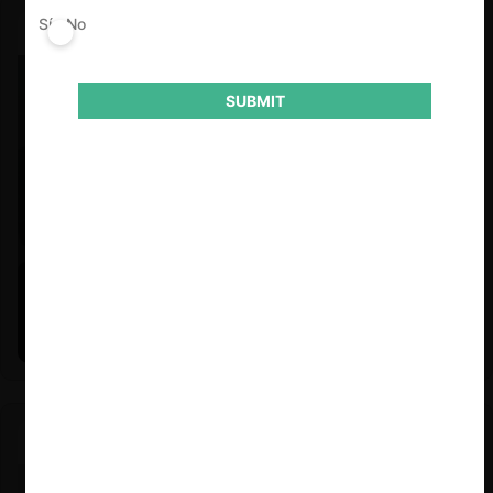
Sí
No
SUBMIT
Felipe Castro y Mauricio Garetto |
24.06.2026
Estudio de mercado de la educación (con Felipe Castro y
Mauricio Garetto)