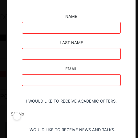
DESTACADOS
NAME
Reflexiones sobre las decisiones de la Comisión Antidistorsiones y
sus desafíos futuros
LAST NAME
EMAIL
La fusión Paramount / Warner Bros: el viaje de un gigante
PODCAST DESTACADO
I WOULD LIKE TO RECEIVE ACADEMIC OFFERS.
Sí
No
I WOULD LIKE TO RECEIVE NEWS AND TALKS.