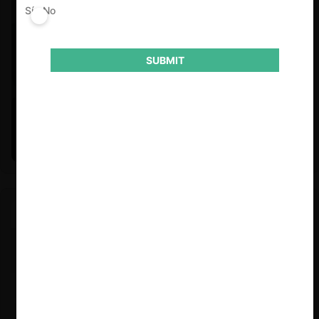
Sí
No
SUBMIT
Felipe Castro y Mauricio Garetto |
24.06.2026
Estudio de mercado de la educación (con Felipe Castro y
Mauricio Garetto)