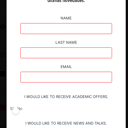
últimas novedades.
Guardar
NAME
LAST NAME
DESTACADOS
EMAIL
Reflexiones sobre las decisiones de la Comisión Antidistorsiones y
sus desafíos futuros
I WOULD LIKE TO RECEIVE ACADEMIC OFFERS.
La fusión Paramount / Warner Bros: el viaje de un gigante
Sí
No
I WOULD LIKE TO RECEIVE NEWS AND TALKS.