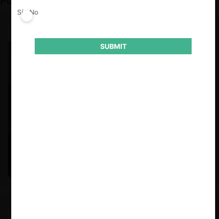
PODCAST DESTACADO
Sí
No
SUBMIT
Felipe Castro y Mauricio Garetto |
24.06.2026
Estudio de mercado de la educación (con Felipe Castro y
Mauricio Garetto)