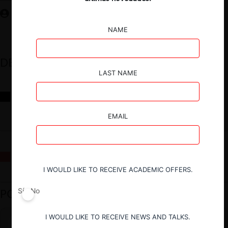
NAME
DESTACADOS
LAST NAME
Reflexiones sobre las decisiones de la Comisión Antidistorsiones y
sus desafíos futuros
EMAIL
La fusión Paramount / Warner Bros: el viaje de un gigante
I WOULD LIKE TO RECEIVE ACADEMIC OFFERS.
PODCAST DESTACADO
Sí
No
I WOULD LIKE TO RECEIVE NEWS AND TALKS.