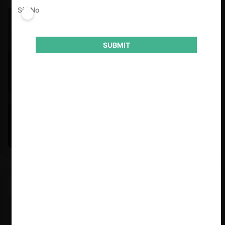
Sí
No
SUBMIT
Felipe Castro y Mauricio Garetto |
24.06.2026
Estudio de mercado de la educación (con Felipe Castro y
Mauricio Garetto)