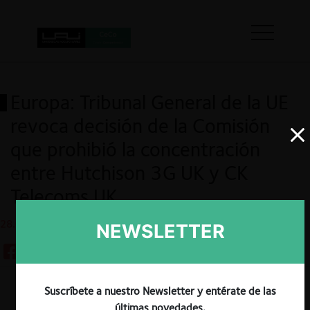
Europa: Tribunal General de la UE
revoca decisión de la Comisión
que prohibió la concentración
entre Hutchison 3G UK y CK
Telecoms UK
28.05.2020
NEWSLETTER
Suscríbete a nuestro Newsletter y entérate de las
Guardar
últimas novedades.