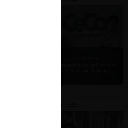
Michael E. Jacobs |
21.01.2026
La historia reciente del enforcement
en EE.UU. (con Michael E. Jacobs)