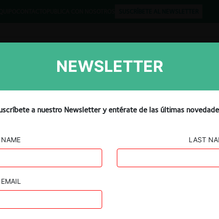
QUIPO
CONTACTO
PUBLICA CON NOSOTROS
SUSCRÍBETE AL NEWSLETTER
NEWSLETTER
Libros
Opinión
Podcast
Tool Is the EU’s Trade
uscríbete a nuestro Newsletter y entérate de las últimas novedade
NAME
LAST N
EMAIL
Guard