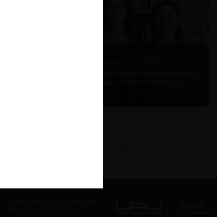
Nicole Nehme Z. |
12.11.2025
El arte del Derecho y el traspaso de
los legados (con Nicole Nehme)
VER MÁS PODCAST
Av. Presidente Errázuriz 3485, Las
Condes, Santiago de Chile.