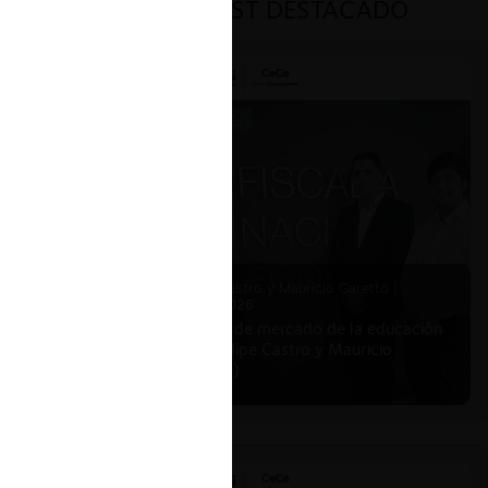
PODCAST DESTACADO
Felipe Castro y Mauricio Garetto |
24.06.2026
Estudio de mercado de la educación
(con Felipe Castro y Mauricio
Garetto)