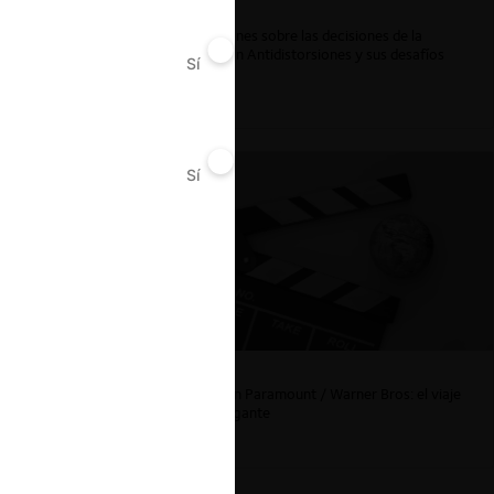
Reflexiones sobre las decisiones de la
Comisión Antidistorsiones y sus desafíos
Sí
No
futuros
Sí
No
La fusión Paramount / Warner Bros: el viaje
de un gigante