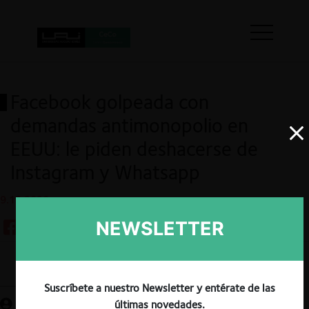
Facebook golpeada con
demandas antimonopolio en
EEUU: le piden deshacerse de
Instagram y Whatsapp
9.12.2020
NEWSLETTER
Guardar
Suscríbete a nuestro Newsletter y entérate de las
últimas novedades.