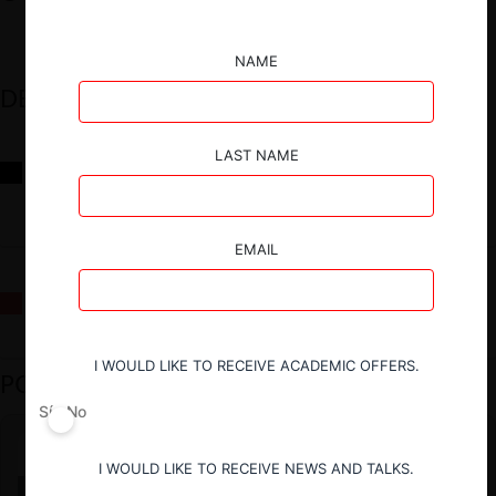
NAME
DESTACADOS
LAST NAME
Reflexiones sobre las decisiones de la Comisión Antidistorsiones y
sus desafíos futuros
EMAIL
La fusión Paramount / Warner Bros: el viaje de un gigante
I WOULD LIKE TO RECEIVE ACADEMIC OFFERS.
PODCAST DESTACADO
Sí
No
I WOULD LIKE TO RECEIVE NEWS AND TALKS.