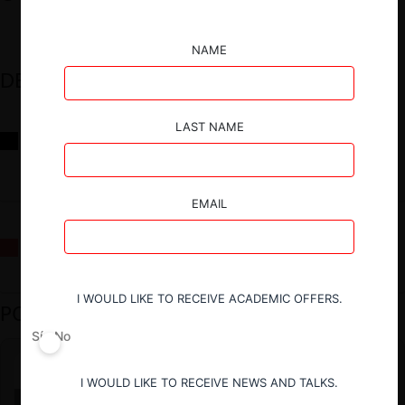
NAME
DESTACADOS
LAST NAME
Reflexiones sobre las decisiones de la Comisión Antidistorsiones y
sus desafíos futuros
EMAIL
La fusión Paramount / Warner Bros: el viaje de un gigante
I WOULD LIKE TO RECEIVE ACADEMIC OFFERS.
PODCAST DESTACADO
Sí
No
I WOULD LIKE TO RECEIVE NEWS AND TALKS.