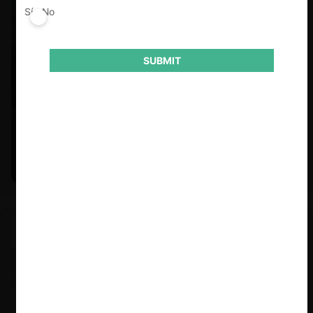
Sí
No
SUBMIT
Felipe Castro y Mauricio Garetto |
24.06.2026
Estudio de mercado de la educación (con Felipe Castro y
Mauricio Garetto)