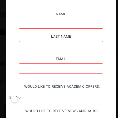
DESTACADOS
NAME
Reflexiones sobre las decisiones de la Comisión Antidistorsiones y
sus desafíos futuros
LAST NAME
EMAIL
La fusión Paramount / Warner Bros: el viaje de un gigante
PODCAST DESTACADO
I WOULD LIKE TO RECEIVE ACADEMIC OFFERS.
Sí
No
I WOULD LIKE TO RECEIVE NEWS AND TALKS.