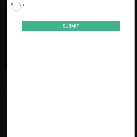
Sí
No
SUBMIT
Felipe Castro y Mauricio Garetto |
24.06.2026
Estudio de mercado de la educación (con Felipe Castro y
Mauricio Garetto)