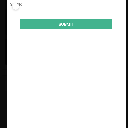
Sí
No
SUBMIT
Felipe Castro y Mauricio Garetto |
24.06.2026
Estudio de mercado de la educación (con Felipe Castro y
Mauricio Garetto)