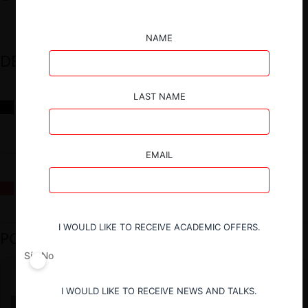
NAME
DESTACADOS
LAST NAME
Reflexiones sobre las decisiones de la Comisión Antidistorsiones y
sus desafíos futuros
EMAIL
La fusión Paramount / Warner Bros: el viaje de un gigante
I WOULD LIKE TO RECEIVE ACADEMIC OFFERS.
PODCAST DESTACADO
Sí
No
I WOULD LIKE TO RECEIVE NEWS AND TALKS.