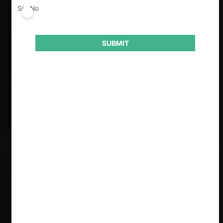
Sí
No
SUBMIT
Felipe Castro y Mauricio Garetto |
24.06.2026
Estudio de mercado de la educación (con Felipe Castro y
Mauricio Garetto)