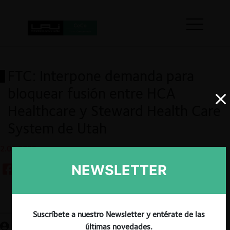
FTC: Interpone demanda para
bloquear fusión entre HCA
Healthcare y Steward Health Care
System de Utah
2.06.2022
NEWSLETTER
Guardar
Suscríbete a nuestro Newsletter y entérate de las
últimas novedades.