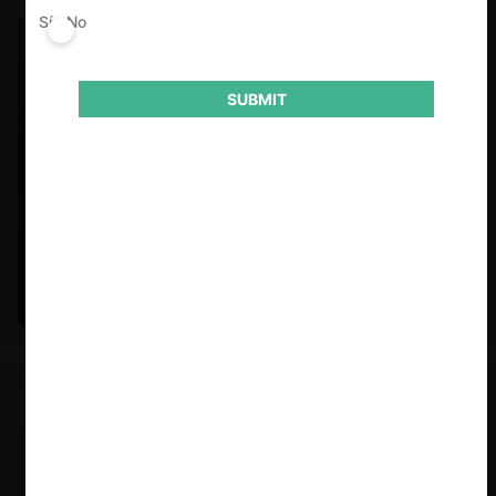
Sí
No
SUBMIT
Felipe Castro y Mauricio Garetto |
24.06.2026
Estudio de mercado de la educación (con Felipe Castro y
Mauricio Garetto)