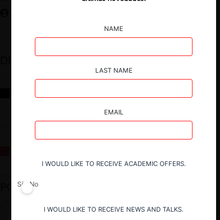
NAME
DESTACADOS
LAST NAME
Reflexiones sobre las decisiones de la Comisión Antidistorsiones y
sus desafíos futuros
EMAIL
La fusión Paramount / Warner Bros: el viaje de un gigante
I WOULD LIKE TO RECEIVE ACADEMIC OFFERS.
PODCAST DESTACADO
Sí
No
I WOULD LIKE TO RECEIVE NEWS AND TALKS.