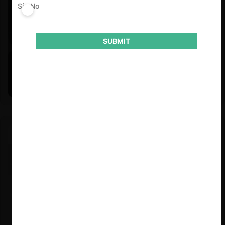
Sí
No
SUBMIT
Felipe Castro y Mauricio Garetto |
24.06.2026
Estudio de mercado de la educación (con Felipe Castro y
Mauricio Garetto)