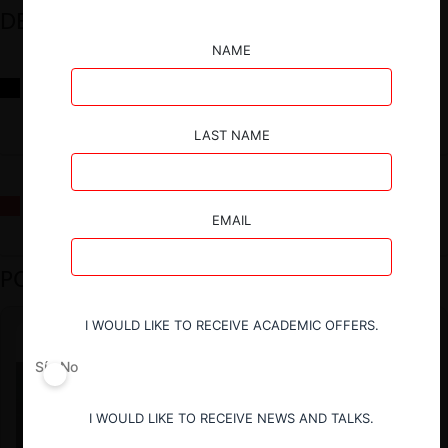
DESTACADOS
NAME
Reflexiones sobre las decisiones de la Comisión Antidistorsiones y
sus desafíos futuros
LAST NAME
La fusión Paramount / Warner Bros: el viaje de un gigante
EMAIL
PODCAST DESTACADO
I WOULD LIKE TO RECEIVE ACADEMIC OFFERS.
Sí
No
I WOULD LIKE TO RECEIVE NEWS AND TALKS.