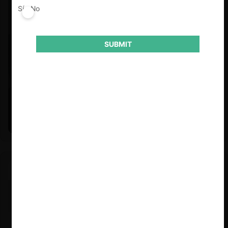
Sí
No
SUBMIT
Felipe Castro y Mauricio Garetto |
24.06.2026
Estudio de mercado de la educación (con Felipe Castro y
Mauricio Garetto)