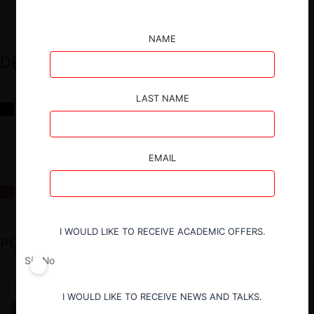
NAME
DESTACADOS
LAST NAME
Reflexiones sobre las decisiones de la Comisión Antidistorsiones y
sus desafíos futuros
EMAIL
La fusión Paramount / Warner Bros: el viaje de un gigante
I WOULD LIKE TO RECEIVE ACADEMIC OFFERS.
PODCAST DESTACADO
Sí
No
I WOULD LIKE TO RECEIVE NEWS AND TALKS.