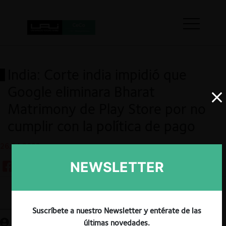
India: Corte india impidió que
Google eliminara Bharat
Matrimony de Play Store por no
cumplir con la política de pago
26.04.2023
NEWSLETTER
Guardar
Suscríbete a nuestro Newsletter y entérate de las
últimas novedades.