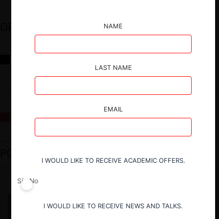
DESTACADOS
NAME
Reflexiones sobre las decisiones de la Comisión Antidistorsiones y
sus desafíos futuros
LAST NAME
EMAIL
La fusión Paramount / Warner Bros: el viaje de un gigante
PODCAST DESTACADO
I WOULD LIKE TO RECEIVE ACADEMIC OFFERS.
Sí
No
I WOULD LIKE TO RECEIVE NEWS AND TALKS.