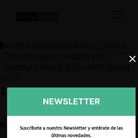
India: India antitrust body found
Pernod pushed retailers to
promote brand, document shows
6.01.2025
NEWSLETTER
Guardar
Suscríbete a nuestro Newsletter y entérate de las
últimas novedades.