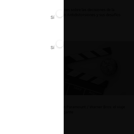
Reflexiones sobre las decisiones de la
Comisión Antidistorsiones y sus desafíos
Sí
No
futuros
Sí
No
La fusión Paramount / Warner Bros: el viaje
de un gigante