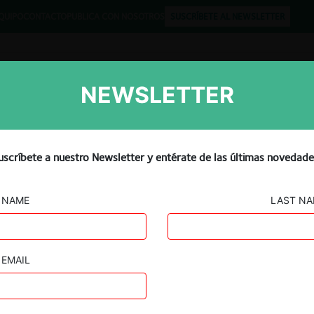
QUIPO
CONTACTO
PUBLICA CON NOSOTROS
SUSCRÍBETE AL NEWSLETTER
NEWSLETTER
Libros
Opinión
Podcast
 sobrevivir: qué significan
uscríbete a nuestro Newsletter y entérate de las últimas novedade
sión entre Honda y Nissan
NAME
LAST N
EMAIL
Guard