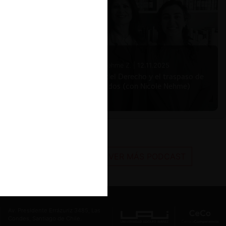
Nicole Nehme Z. |
12.11.2025
El arte del Derecho y el traspaso de
los legados (con Nicole Nehme)
VER MÁS PODCAST
Av. Presidente Errázuriz 3485, Las
Condes, Santiago de Chile.