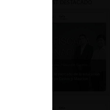
PODCAST DESTACADO
Felipe Castro y Mauricio Garetto |
24.06.2026
Estudio de mercado de la educación
(con Felipe Castro y Mauricio
Garetto)