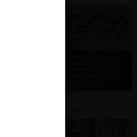
Michael E. Jacobs |
21.01.2026
La historia reciente del enforcement
en EE.UU. (con Michael E. Jacobs)