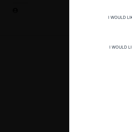
I WOULD LI
I WOULD L