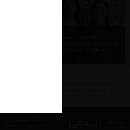
Nicole Nehme Z. |
12.11.2025
El arte del Derecho y el traspaso de
los legados (con Nicole Nehme)
VER MÁS PODCAST
Av. Presidente Errázuriz 3485, Las
Condes, Santiago de Chile.