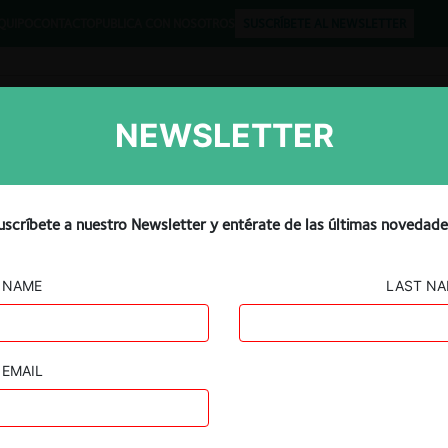
QUIPO
CONTACTO
PUBLICA CON NOSOTROS
SUSCRÍBETE AL NEWSLETTER
NEWSLETTER
Libros
Opinión
Podcast
s entran al negocio de la
uscríbete a nuestro Newsletter y entérate de las últimas novedade
Virgin Mobile Latinoamérica
NAME
LAST N
EMAIL
Guard