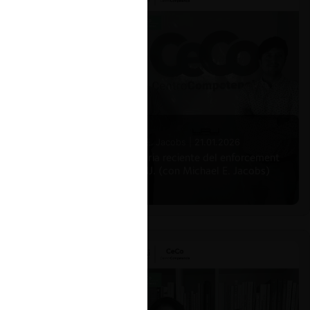
Michael E. Jacobs |
21.01.2026
La historia reciente del enforcement
en EE.UU. (con Michael E. Jacobs)