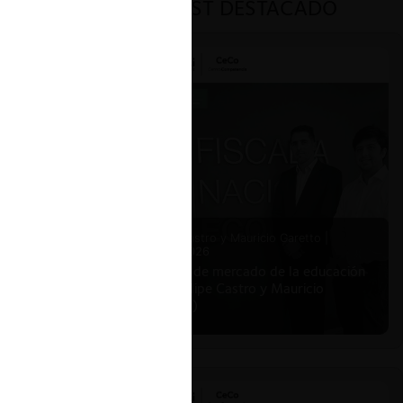
PODCAST DESTACADO
Felipe Castro y Mauricio Garetto |
24.06.2026
Estudio de mercado de la educación
(con Felipe Castro y Mauricio
Garetto)