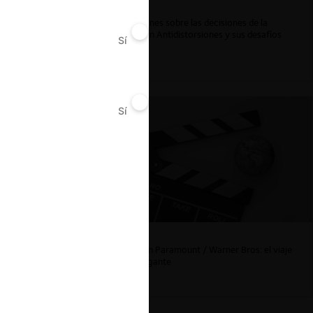
Reflexiones sobre las decisiones de la
Comisión Antidistorsiones y sus desafíos
Sí
No
futuros
Sí
No
La fusión Paramount / Warner Bros: el viaje
de un gigante