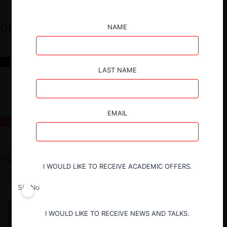
DESTACADOS
NAME
Reflexiones sobre las decisiones de la Comisión Antidistorsiones y
sus desafíos futuros
LAST NAME
EMAIL
La fusión Paramount / Warner Bros: el viaje de un gigante
PODCAST DESTACADO
I WOULD LIKE TO RECEIVE ACADEMIC OFFERS.
Sí
No
I WOULD LIKE TO RECEIVE NEWS AND TALKS.