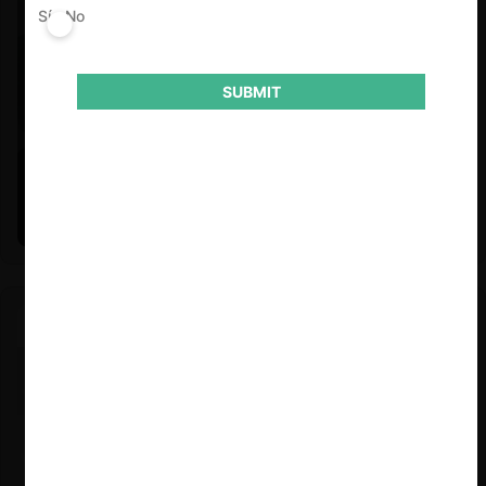
Sí
No
SUBMIT
Felipe Castro y Mauricio Garetto |
24.06.2026
Estudio de mercado de la educación (con Felipe Castro y
Mauricio Garetto)