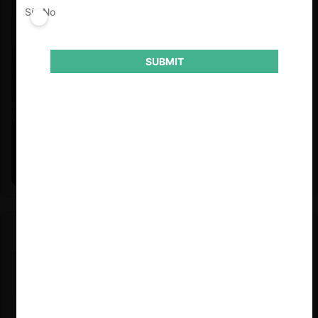
Sí
No
SUBMIT
Felipe Castro y Mauricio Garetto |
24.06.2026
Estudio de mercado de la educación (con Felipe Castro y
Mauricio Garetto)