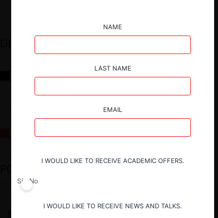
NAME
DESTACADOS
LAST NAME
Reflexiones sobre las decisiones de la Comisión Antidistorsiones y
sus desafíos futuros
EMAIL
La fusión Paramount / Warner Bros: el viaje de un gigante
I WOULD LIKE TO RECEIVE ACADEMIC OFFERS.
PODCAST DESTACADO
Sí
No
I WOULD LIKE TO RECEIVE NEWS AND TALKS.