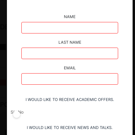
NAME
DESTACADOS
LAST NAME
Reflexiones sobre las decisiones de la Comisión Antidistorsiones y
sus desafíos futuros
EMAIL
La fusión Paramount / Warner Bros: el viaje de un gigante
I WOULD LIKE TO RECEIVE ACADEMIC OFFERS.
PODCAST DESTACADO
Sí
No
I WOULD LIKE TO RECEIVE NEWS AND TALKS.