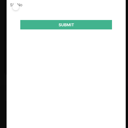
Sí
No
SUBMIT
Felipe Castro y Mauricio Garetto |
24.06.2026
Estudio de mercado de la educación (con Felipe Castro y
Mauricio Garetto)