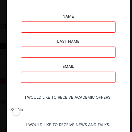
NAME
DESTACADOS
LAST NAME
Reflexiones sobre las decisiones de la Comisión Antidistorsiones y
sus desafíos futuros
EMAIL
La fusión Paramount / Warner Bros: el viaje de un gigante
I WOULD LIKE TO RECEIVE ACADEMIC OFFERS.
PODCAST DESTACADO
Sí
No
I WOULD LIKE TO RECEIVE NEWS AND TALKS.