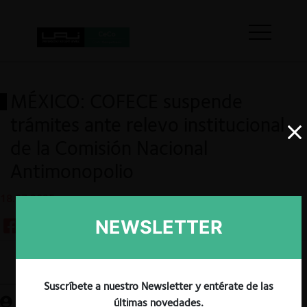
MÉXICO: COFECE suspende
trámites ante relevo institucional
de la Comisión Nacional
Antimonopolio
18.07.2025
NEWSLETTER
Guardar
Suscríbete a nuestro Newsletter y entérate de las
últimas novedades.