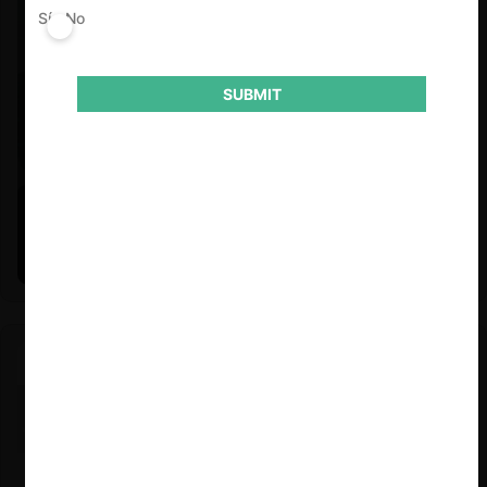
Sí
No
SUBMIT
Felipe Castro y Mauricio Garetto |
24.06.2026
Estudio de mercado de la educación (con Felipe Castro y
Mauricio Garetto)