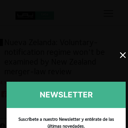
Nueva Zelanda: Voluntary-
notification regime won’t be
examined by New Zealand
merger-law review
4.12.2024
NEWSLETTER
Guardar
Suscríbete a nuestro Newsletter y entérate de las
últimas novedades.