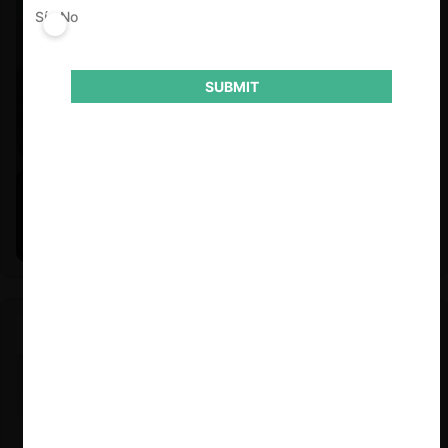
Sí
No
SUBMIT
Felipe Castro y Mauricio Garetto |
24.06.2026
Estudio de mercado de la educación (con Felipe Castro y
Mauricio Garetto)