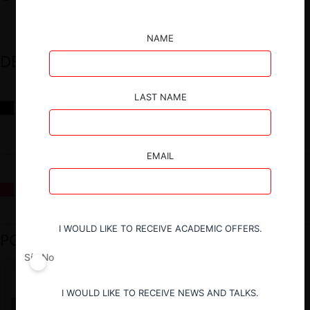
NAME
DESTACADOS
LAST NAME
Reflexiones sobre las decisiones de la Comisión Antidistorsiones y
sus desafíos futuros
EMAIL
La fusión Paramount / Warner Bros: el viaje de un gigante
I WOULD LIKE TO RECEIVE ACADEMIC OFFERS.
PODCAST DESTACADO
Sí
No
I WOULD LIKE TO RECEIVE NEWS AND TALKS.