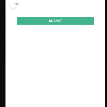
Sí
No
SUBMIT
Felipe Castro y Mauricio Garetto |
24.06.2026
Estudio de mercado de la educación (con Felipe Castro y
Mauricio Garetto)