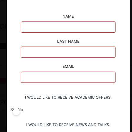
NAME
DESTACADOS
LAST NAME
Reflexiones sobre las decisiones de la Comisión Antidistorsiones y
sus desafíos futuros
EMAIL
La fusión Paramount / Warner Bros: el viaje de un gigante
I WOULD LIKE TO RECEIVE ACADEMIC OFFERS.
PODCAST DESTACADO
Sí
No
I WOULD LIKE TO RECEIVE NEWS AND TALKS.