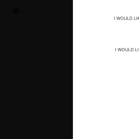
I WOULD LI
I WOULD L