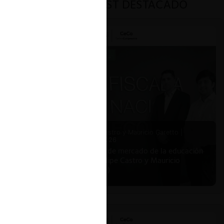
PODCAST DESTACADO
Felipe Castro y Mauricio Garetto |
24.06.2026
Estudio de mercado de la educación
(con Felipe Castro y Mauricio
Garetto)