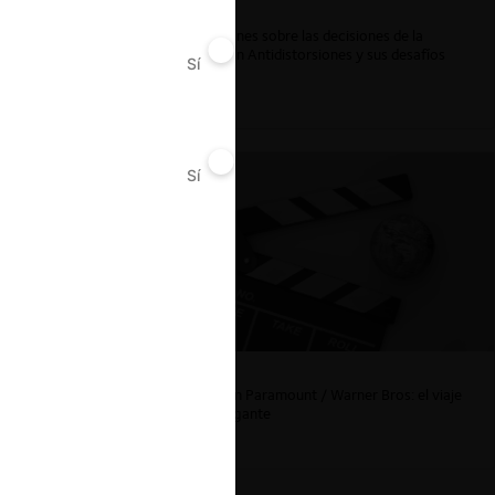
Reflexiones sobre las decisiones de la
Comisión Antidistorsiones y sus desafíos
Sí
No
futuros
Sí
No
La fusión Paramount / Warner Bros: el viaje
de un gigante