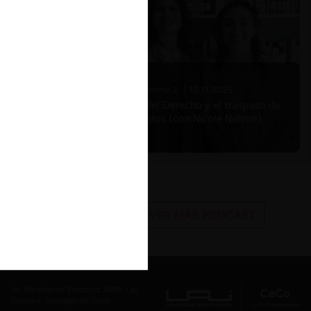
Nicole Nehme Z. |
12.11.2025
El arte del Derecho y el traspaso de
los legados (con Nicole Nehme)
VER MÁS PODCAST
Av. Presidente Errázuriz 3485, Las
Condes, Santiago de Chile.