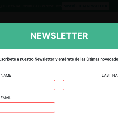
QUIPO
CONTACTO
PUBLICA CON NOSOTROS
SUSCRÍBETE AL NEWSLETTER
NEWSLETTER
Libros
Opinión
Podcast
visar la Norma Andina de
uscríbete a nuestro Newsletter y entérate de las últimas novedade
NAME
LAST N
EMAIL
Guard