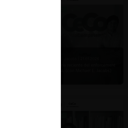
Michael E. Jacobs |
21.01.2026
La historia reciente del enforcement
en EE.UU. (con Michael E. Jacobs)