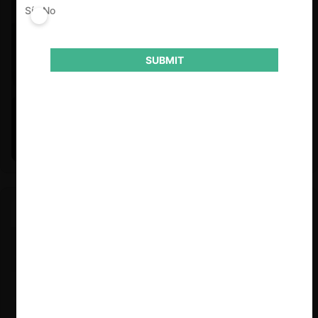
Sí
No
SUBMIT
Felipe Castro y Mauricio Garetto |
24.06.2026
Estudio de mercado de la educación (con Felipe Castro y
Mauricio Garetto)