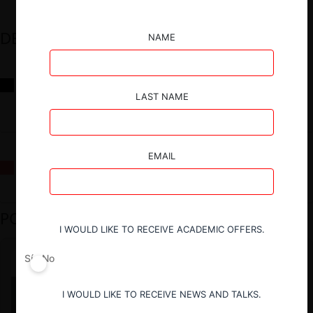
DESTACADOS
NAME
Reflexiones sobre las decisiones de la Comisión Antidistorsiones y
sus desafíos futuros
LAST NAME
EMAIL
La fusión Paramount / Warner Bros: el viaje de un gigante
PODCAST DESTACADO
I WOULD LIKE TO RECEIVE ACADEMIC OFFERS.
Sí
No
I WOULD LIKE TO RECEIVE NEWS AND TALKS.