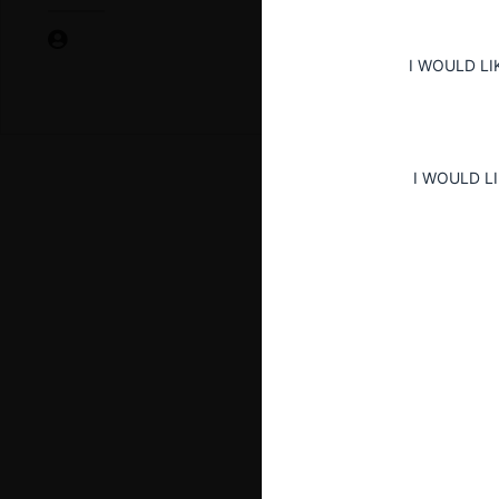
I WOULD LI
I WOULD L