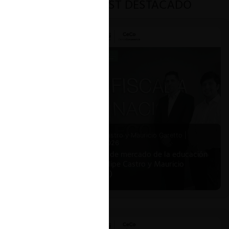
PODCAST DESTACADO
Felipe Castro y Mauricio Garetto |
24.06.2026
Estudio de mercado de la educación
(con Felipe Castro y Mauricio
Garetto)