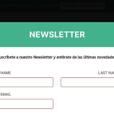
QUIPO
CONTACTO
PUBLICA CON NOSOTROS
SUSCRÍBETE AL NEWSLETTER
NEWSLETTER
Libros
Opinión
Podcast
DE: fortalecen diseño de
uscríbete a nuestro Newsletter y entérate de las últimas novedade
 promover consumo sostenib
NAME
LAST N
EMAIL
Guard