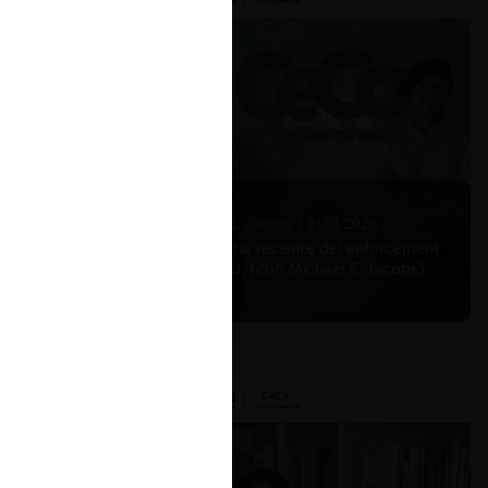
Michael E. Jacobs |
21.01.2026
La historia reciente del enforcement
en EE.UU. (con Michael E. Jacobs)