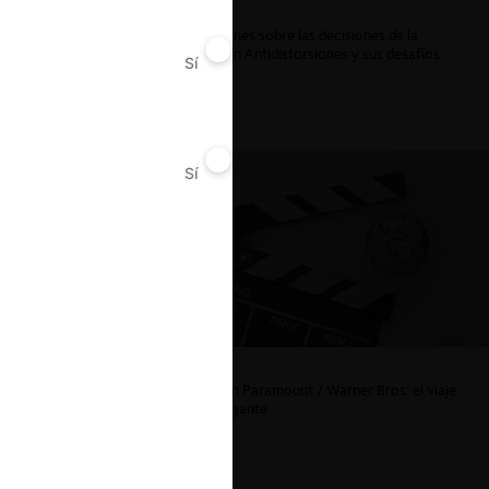
Reflexiones sobre las decisiones de la
Comisión Antidistorsiones y sus desafíos
Sí
No
futuros
Sí
No
La fusión Paramount / Warner Bros: el viaje
de un gigante