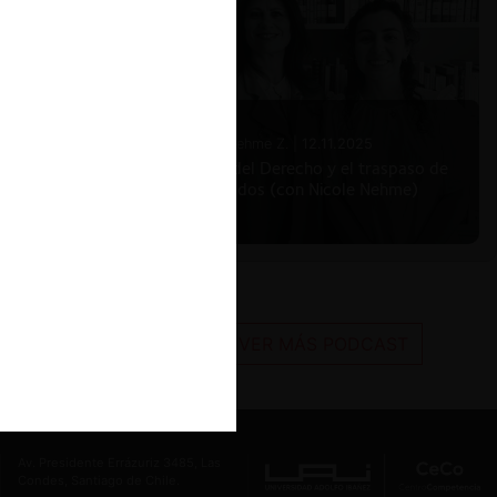
Nicole Nehme Z. |
12.11.2025
El arte del Derecho y el traspaso de
los legados (con Nicole Nehme)
VER MÁS PODCAST
Av. Presidente Errázuriz 3485, Las
Condes, Santiago de Chile.