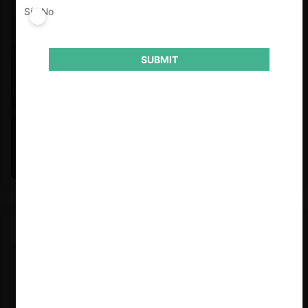
Sí
No
SUBMIT
Felipe Castro y Mauricio Garetto |
24.06.2026
Estudio de mercado de la educación (con Felipe Castro y
Mauricio Garetto)