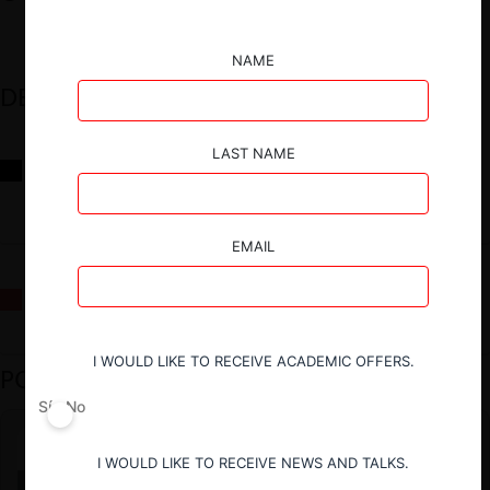
NAME
DESTACADOS
LAST NAME
Reflexiones sobre las decisiones de la Comisión Antidistorsiones y
sus desafíos futuros
EMAIL
La fusión Paramount / Warner Bros: el viaje de un gigante
I WOULD LIKE TO RECEIVE ACADEMIC OFFERS.
PODCAST DESTACADO
Sí
No
I WOULD LIKE TO RECEIVE NEWS AND TALKS.