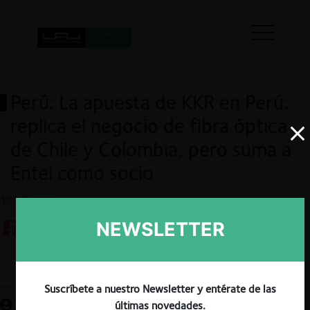
Perú: La apuesta de KKR en Perú:
replica el negocio de fibra óptica
de Chile y Colombia, pero suma a
Entel como socio
10.07.2023
NEWSLETTER
Guardar
Suscríbete a nuestro Newsletter y entérate de las
últimas novedades.