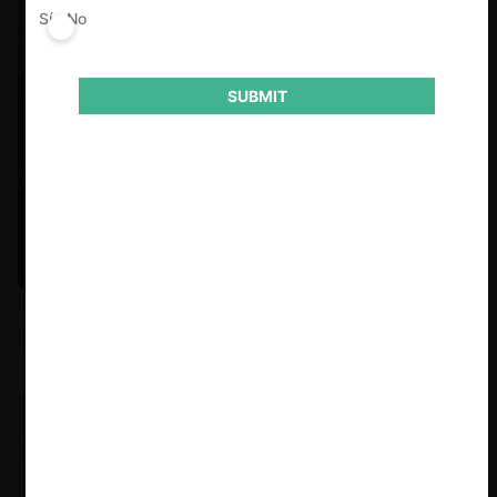
Sí
No
SUBMIT
Felipe Castro y Mauricio Garetto |
24.06.2026
Estudio de mercado de la educación (con Felipe Castro y
Mauricio Garetto)