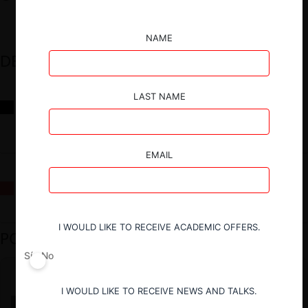
NAME
DESTACADOS
LAST NAME
Reflexiones sobre las decisiones de la Comisión Antidistorsiones y
sus desafíos futuros
EMAIL
La fusión Paramount / Warner Bros: el viaje de un gigante
I WOULD LIKE TO RECEIVE ACADEMIC OFFERS.
PODCAST DESTACADO
Sí
No
I WOULD LIKE TO RECEIVE NEWS AND TALKS.