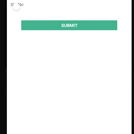
Sí
No
SUBMIT
Felipe Castro y Mauricio Garetto |
24.06.2026
Estudio de mercado de la educación (con Felipe Castro y
Mauricio Garetto)