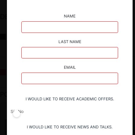
DESTACADOS
NAME
Reflexiones sobre las decisiones de la Comisión Antidistorsiones y
sus desafíos futuros
LAST NAME
EMAIL
La fusión Paramount / Warner Bros: el viaje de un gigante
PODCAST DESTACADO
I WOULD LIKE TO RECEIVE ACADEMIC OFFERS.
Sí
No
I WOULD LIKE TO RECEIVE NEWS AND TALKS.