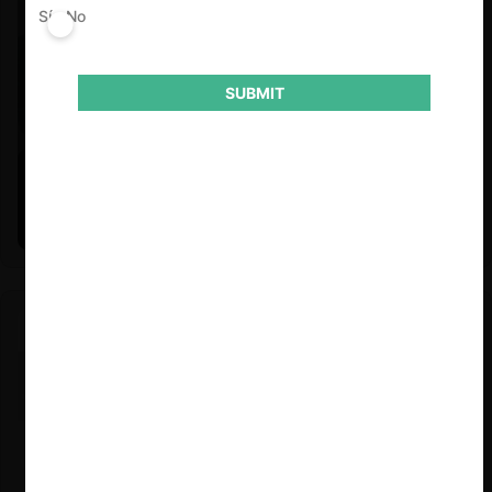
Sí
No
SUBMIT
Felipe Castro y Mauricio Garetto |
24.06.2026
Estudio de mercado de la educación (con Felipe Castro y
Mauricio Garetto)