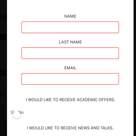
DESTACADOS
NAME
Reflexiones sobre las decisiones de la Comisión Antidistorsiones y
sus desafíos futuros
LAST NAME
EMAIL
La fusión Paramount / Warner Bros: el viaje de un gigante
PODCAST DESTACADO
I WOULD LIKE TO RECEIVE ACADEMIC OFFERS.
Sí
No
I WOULD LIKE TO RECEIVE NEWS AND TALKS.