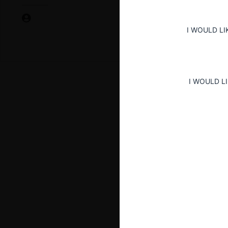
I WOULD LI
I WOULD L