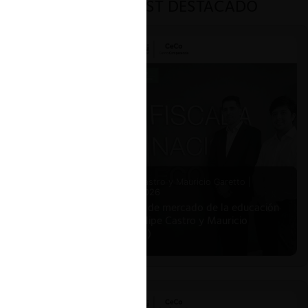
PODCAST DESTACADO
Felipe Castro y Mauricio Garetto |
24.06.2026
Estudio de mercado de la educación
(con Felipe Castro y Mauricio
Garetto)