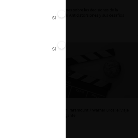
Reflexiones sobre las decisiones de la
Comisión Antidistorsiones y sus desafíos
Sí
No
futuros
Sí
No
La fusión Paramount / Warner Bros: el viaje
de un gigante