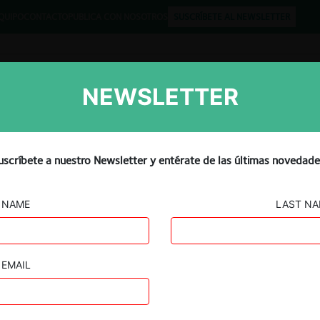
QUIPO
CONTACTO
PUBLICA CON NOSOTROS
SUSCRÍBETE AL NEWSLETTER
NEWSLETTER
Libros
Opinión
Podcast
financiera del Reino Unido
uscríbete a nuestro Newsletter y entérate de las últimas novedade
tamistas injustos
NAME
LAST N
EMAIL
Guard