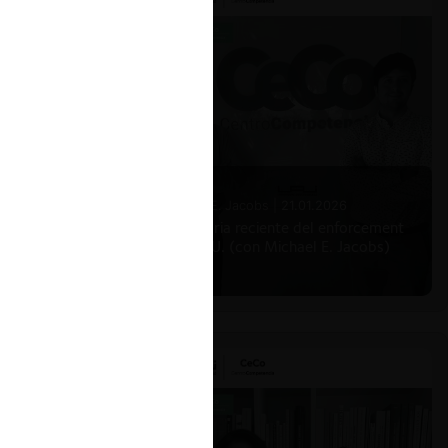
Michael E. Jacobs |
21.01.2026
La historia reciente del enforcement
en EE.UU. (con Michael E. Jacobs)