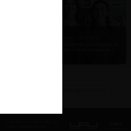
Nicole Nehme Z. |
12.11.2025
El arte del Derecho y el traspaso de
los legados (con Nicole Nehme)
VER MÁS PODCAST
Av. Presidente Errázuriz 3485, Las
Condes, Santiago de Chile.