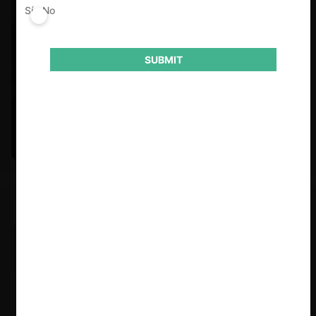
Sí
No
SUBMIT
Felipe Castro y Mauricio Garetto |
24.06.2026
Estudio de mercado de la educación (con Felipe Castro y
Mauricio Garetto)