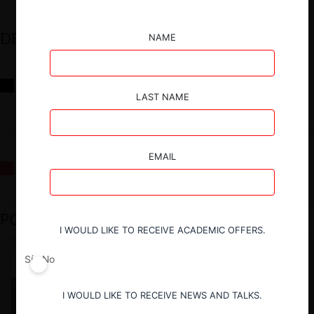
DESTACADOS
NAME
Reflexiones sobre las decisiones de la Comisión Antidistorsiones y
sus desafíos futuros
LAST NAME
EMAIL
La fusión Paramount / Warner Bros: el viaje de un gigante
PODCAST DESTACADO
I WOULD LIKE TO RECEIVE ACADEMIC OFFERS.
Sí
No
I WOULD LIKE TO RECEIVE NEWS AND TALKS.