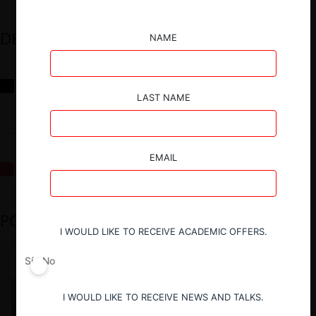
DESTACADOS
NAME
Reflexiones sobre las decisiones de la Comisión Antidistorsiones y
sus desafíos futuros
LAST NAME
EMAIL
La fusión Paramount / Warner Bros: el viaje de un gigante
PODCAST DESTACADO
I WOULD LIKE TO RECEIVE ACADEMIC OFFERS.
Sí
No
I WOULD LIKE TO RECEIVE NEWS AND TALKS.