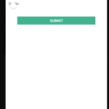
Sí
No
SUBMIT
Felipe Castro y Mauricio Garetto |
24.06.2026
Estudio de mercado de la educación (con Felipe Castro y
Mauricio Garetto)