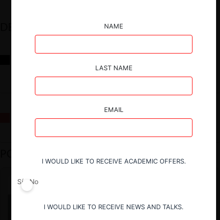
DESTACADOS
NAME
Reflexiones sobre las decisiones de la Comisión Antidistorsiones y
sus desafíos futuros
LAST NAME
EMAIL
La fusión Paramount / Warner Bros: el viaje de un gigante
PODCAST DESTACADO
I WOULD LIKE TO RECEIVE ACADEMIC OFFERS.
Sí
No
I WOULD LIKE TO RECEIVE NEWS AND TALKS.