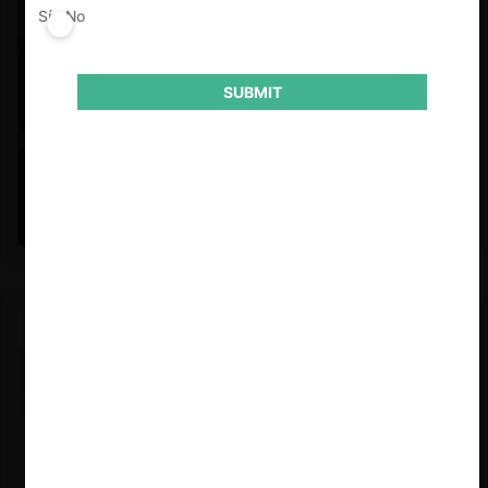
Sí
No
SUBMIT
Felipe Castro y Mauricio Garetto |
24.06.2026
Estudio de mercado de la educación (con Felipe Castro y
Mauricio Garetto)