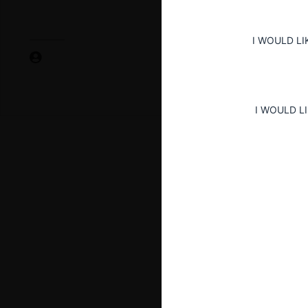
I WOULD LI
I WOULD L