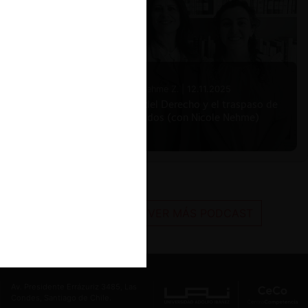
Nicole Nehme Z. |
12.11.2025
El arte del Derecho y el traspaso de
los legados (con Nicole Nehme)
VER MÁS PODCAST
Av. Presidente Errázuriz 3485, Las
Condes, Santiago de Chile.