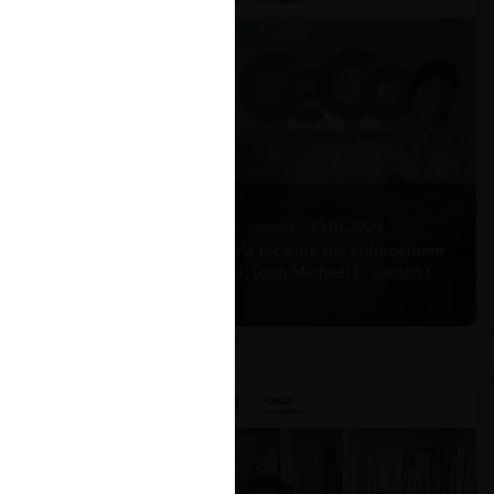
Michael E. Jacobs |
21.01.2026
La historia reciente del enforcement
en EE.UU. (con Michael E. Jacobs)