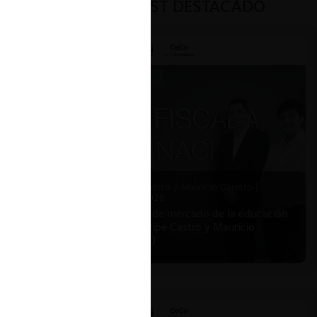
PODCAST DESTACADO
Felipe Castro y Mauricio Garetto |
24.06.2026
Estudio de mercado de la educación
(con Felipe Castro y Mauricio
Garetto)