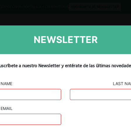
QUIPO
CONTACTO
PUBLICA CON NOSOTROS
SUSCRÍBETE AL NEWSLETTER
NEWSLETTER
Libros
Opinión
Podcast
de Brown and Mason
uscríbete a nuestro Newsletter y entérate de las últimas novedade
ños en el Reino Unido por b
NAME
LAST N
EMAIL