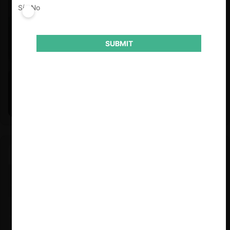
Sí
No
SUBMIT
Felipe Castro y Mauricio Garetto |
24.06.2026
Estudio de mercado de la educación (con Felipe Castro y
Mauricio Garetto)