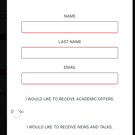
DESTACADOS
NAME
Reflexiones sobre las decisiones de la Comisión Antidistorsiones y
sus desafíos futuros
LAST NAME
EMAIL
La fusión Paramount / Warner Bros: el viaje de un gigante
PODCAST DESTACADO
I WOULD LIKE TO RECEIVE ACADEMIC OFFERS.
Sí
No
I WOULD LIKE TO RECEIVE NEWS AND TALKS.