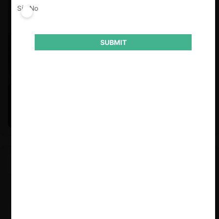
Sí
No
SUBMIT
Felipe Castro y Mauricio Garetto |
24.06.2026
Estudio de mercado de la educación (con Felipe Castro y
Mauricio Garetto)