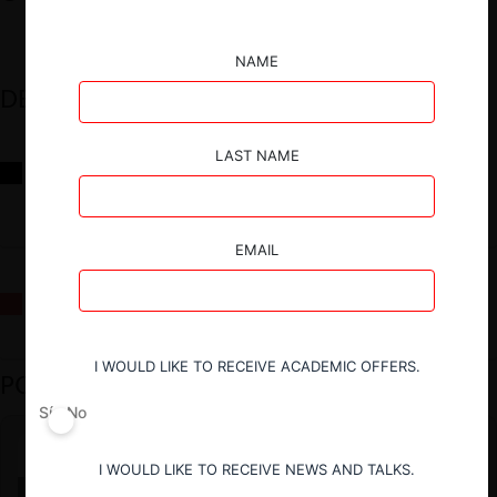
NAME
DESTACADOS
LAST NAME
Reflexiones sobre las decisiones de la Comisión Antidistorsiones y
sus desafíos futuros
EMAIL
La fusión Paramount / Warner Bros: el viaje de un gigante
I WOULD LIKE TO RECEIVE ACADEMIC OFFERS.
PODCAST DESTACADO
Sí
No
I WOULD LIKE TO RECEIVE NEWS AND TALKS.