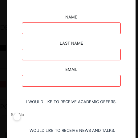
NAME
DESTACADOS
LAST NAME
Reflexiones sobre las decisiones de la Comisión Antidistorsiones y
sus desafíos futuros
EMAIL
La fusión Paramount / Warner Bros: el viaje de un gigante
I WOULD LIKE TO RECEIVE ACADEMIC OFFERS.
PODCAST DESTACADO
Sí
No
I WOULD LIKE TO RECEIVE NEWS AND TALKS.