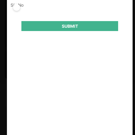
Sí
No
SUBMIT
Felipe Castro y Mauricio Garetto |
24.06.2026
Estudio de mercado de la educación (con Felipe Castro y
Mauricio Garetto)