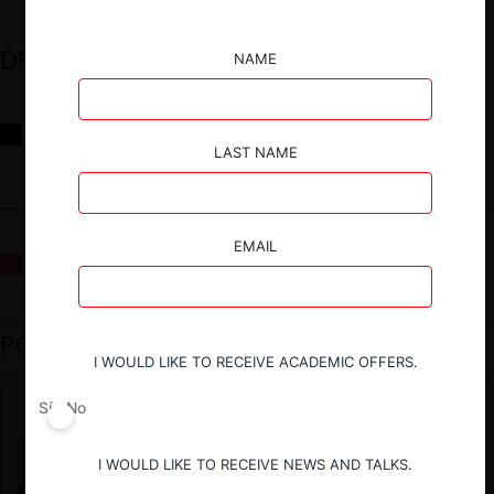
DESTACADOS
NAME
Reflexiones sobre las decisiones de la Comisión Antidistorsiones y
sus desafíos futuros
LAST NAME
EMAIL
La fusión Paramount / Warner Bros: el viaje de un gigante
PODCAST DESTACADO
I WOULD LIKE TO RECEIVE ACADEMIC OFFERS.
Sí
No
I WOULD LIKE TO RECEIVE NEWS AND TALKS.