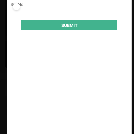
Sí
No
SUBMIT
Felipe Castro y Mauricio Garetto |
24.06.2026
Estudio de mercado de la educación (con Felipe Castro y
Mauricio Garetto)