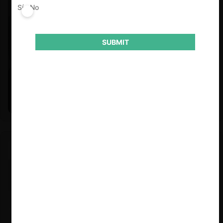
Sí
No
SUBMIT
Felipe Castro y Mauricio Garetto |
24.06.2026
Estudio de mercado de la educación (con Felipe Castro y
Mauricio Garetto)