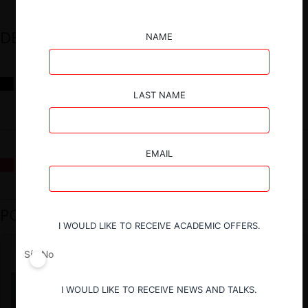
DESTACADOS
NAME
Reflexiones sobre las decisiones de la Comisión Antidistorsiones y
sus desafíos futuros
LAST NAME
EMAIL
La fusión Paramount / Warner Bros: el viaje de un gigante
PODCAST DESTACADO
I WOULD LIKE TO RECEIVE ACADEMIC OFFERS.
Sí
No
I WOULD LIKE TO RECEIVE NEWS AND TALKS.