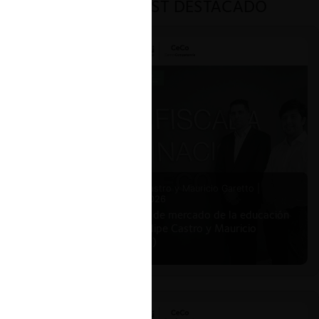
PODCAST DESTACADO
Felipe Castro y Mauricio Garetto |
24.06.2026
Estudio de mercado de la educación
(con Felipe Castro y Mauricio
Garetto)