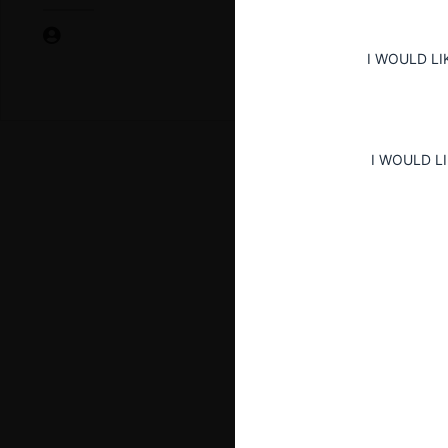
I WOULD LI
I WOULD L