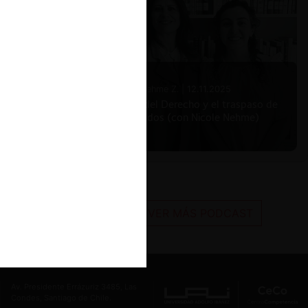
Nicole Nehme Z. |
12.11.2025
El arte del Derecho y el traspaso de
los legados (con Nicole Nehme)
VER MÁS PODCAST
Av. Presidente Errázuriz 3485, Las
Condes, Santiago de Chile.