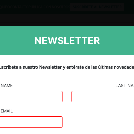
QUIPO
CONTACTO
PUBLICA CON NOSOTROS
SUSCRÍBETE AL NEWSLETTER
NEWSLETTER
Libros
Opinión
Podcast
Probe Into Google’s
uscríbete a nuestro Newsletter y entérate de las últimas novedade
p
NAME
LAST N
EMAIL
Guard