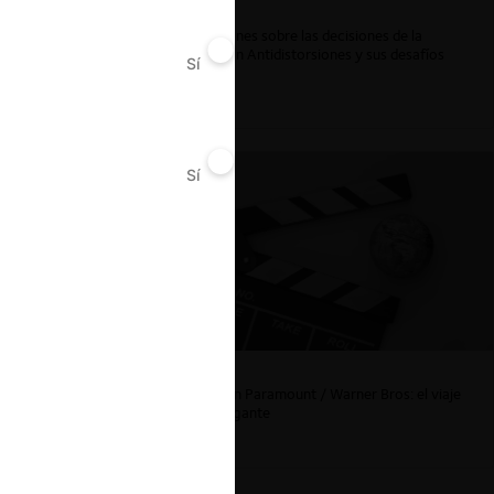
Reflexiones sobre las decisiones de la
Comisión Antidistorsiones y sus desafíos
Sí
No
futuros
Sí
No
La fusión Paramount / Warner Bros: el viaje
de un gigante