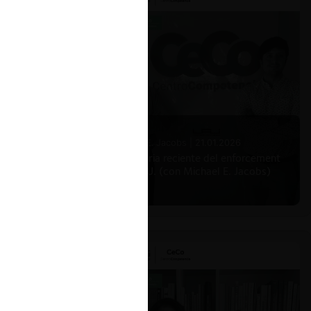
Michael E. Jacobs |
21.01.2026
La historia reciente del enforcement
en EE.UU. (con Michael E. Jacobs)