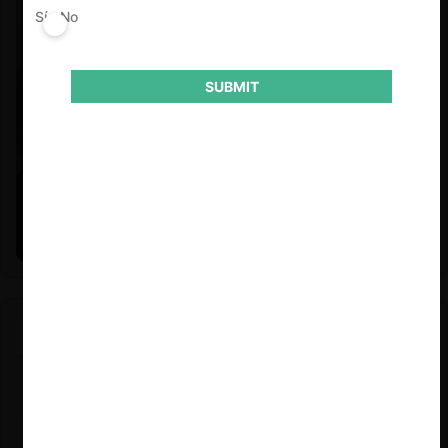
Sí
No
SUBMIT
Felipe Castro y Mauricio Garetto |
24.06.2026
Estudio de mercado de la educación (con Felipe Castro y
Mauricio Garetto)