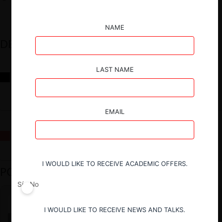
NAME
DESTACADOS
LAST NAME
Reflexiones sobre las decisiones de la Comisión Antidistorsiones y
sus desafíos futuros
EMAIL
La fusión Paramount / Warner Bros: el viaje de un gigante
I WOULD LIKE TO RECEIVE ACADEMIC OFFERS.
PODCAST DESTACADO
Sí
No
I WOULD LIKE TO RECEIVE NEWS AND TALKS.