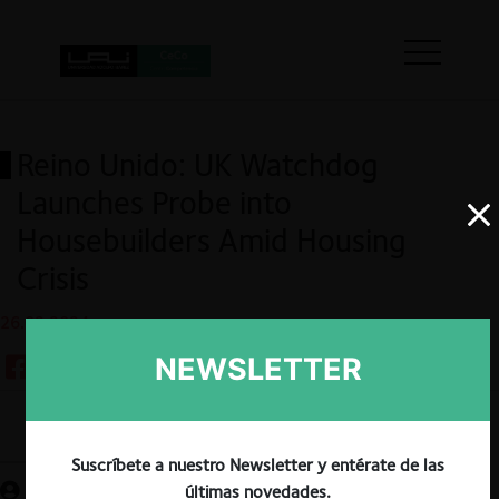
Reino Unido: UK Watchdog
Launches Probe into
Housebuilders Amid Housing
Crisis
26.02.2024
NEWSLETTER
Guardar
Suscríbete a nuestro Newsletter y entérate de las
últimas novedades.