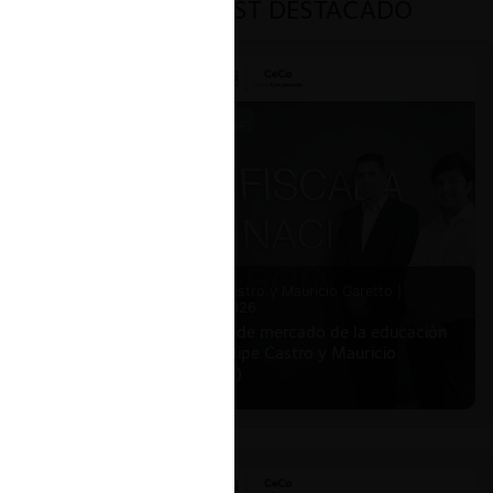
PODCAST DESTACADO
Felipe Castro y Mauricio Garetto |
24.06.2026
Estudio de mercado de la educación
(con Felipe Castro y Mauricio
Garetto)