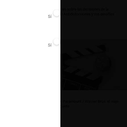
Reflexiones sobre las decisiones de la
Comisión Antidistorsiones y sus desafíos
Sí
No
futuros
Sí
No
La fusión Paramount / Warner Bros: el viaje
de un gigante