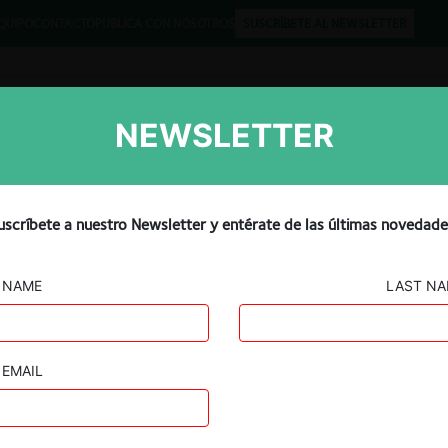
QUIPO
CONTACTO
PUBLICA CON NOSOTROS
SUSCRÍBETE AL NEWSLETTER
NEWSLETTER
Libros
Opinión
Podcast
caso de restricción labora
uscríbete a nuestro Newsletter y entérate de las últimas novedade
ad antimonopolio checa
NAME
LAST N
EMAIL
Guard