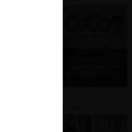
Michael E. Jacobs |
21.01.2026
La historia reciente del enforcement
en EE.UU. (con Michael E. Jacobs)