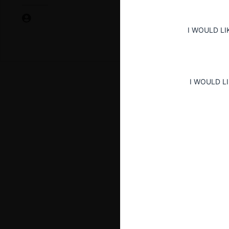
I WOULD LI
I WOULD L