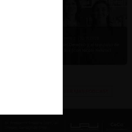
Nicole Nehme Z. |
12.11.2025
El arte del Derecho y el traspaso de
los legados (con Nicole Nehme)
VER MÁS PODCAST
Av. Presidente Errázuriz 3485, Las
Condes, Santiago de Chile.