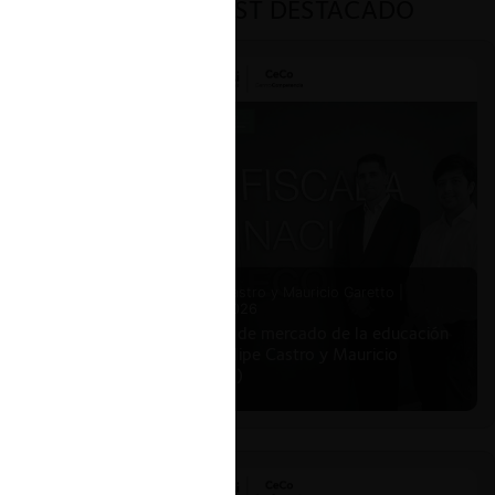
PODCAST DESTACADO
Felipe Castro y Mauricio Garetto |
24.06.2026
Estudio de mercado de la educación
(con Felipe Castro y Mauricio
Garetto)