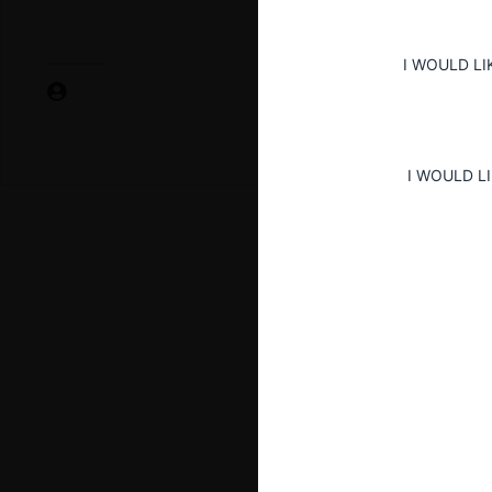
I WOULD LI
I WOULD L