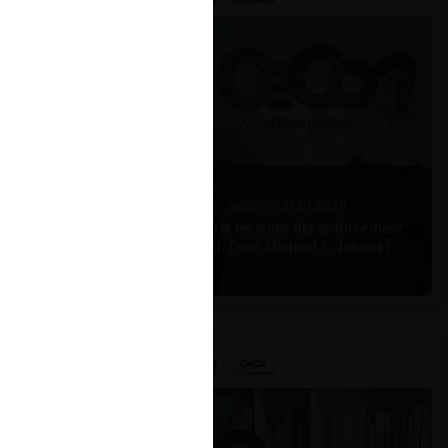
Michael E. Jacobs |
21.01.2026
La historia reciente del enforcement
en EE.UU. (con Michael E. Jacobs)