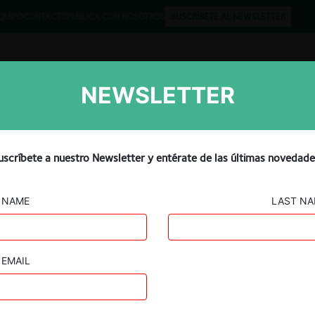
QUIPO
CONTACTO
PUBLICA CON NOSOTROS
SUSCRÍBETE AL NEWSLETTER
NEWSLETTER
Libros
Opinión
Podcast
de construcción se coludie
uscríbete a nuestro Newsletter y entérate de las últimas novedade
ibunal, pero otorga
NAME
LAST N
EMAIL