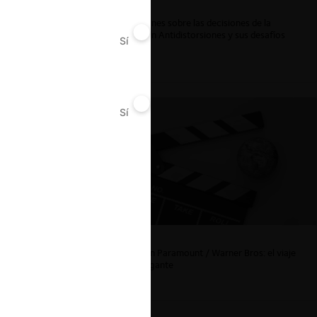
ar
Reflexiones sobre las decisiones de la
Comisión Antidistorsiones y sus desafíos
Sí
No
futuros
Sí
No
La fusión Paramount / Warner Bros: el viaje
de un gigante