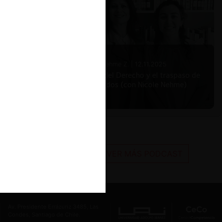
Nicole Nehme Z. |
12.11.2025
El arte del Derecho y el traspaso de
los legados (con Nicole Nehme)
VER MÁS PODCAST
Av. Presidente Errázuriz 3485, Las
Condes, Santiago de Chile.