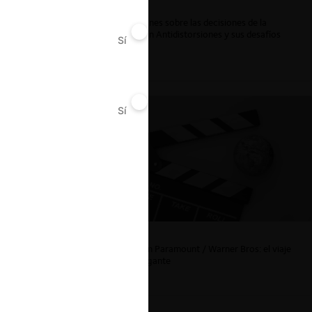
Reflexiones sobre las decisiones de la
Comisión Antidistorsiones y sus desafíos
Sí
No
futuros
Sí
No
La fusión Paramount / Warner Bros: el viaje
de un gigante