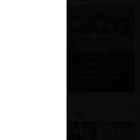
Michael E. Jacobs |
21.01.2026
La historia reciente del enforcement
en EE.UU. (con Michael E. Jacobs)