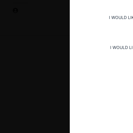
I WOULD LI
I WOULD L