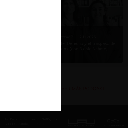
Nicole Nehme Z. |
12.11.2025
El arte del Derecho y el traspaso de
los legados (con Nicole Nehme)
VER MÁS PODCAST
Av. Presidente Errázuriz 3485, Las
Condes, Santiago de Chile.