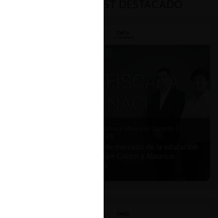
PODCAST DESTACADO
Felipe Castro y Mauricio Garetto |
24.06.2026
Estudio de mercado de la educación
(con Felipe Castro y Mauricio
Garetto)