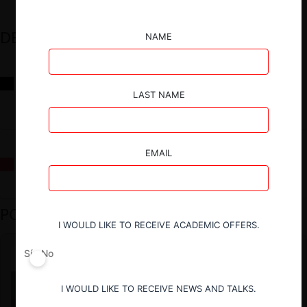
DESTACADOS
NAME
Reflexiones sobre las decisiones de la Comisión Antidistorsiones y
sus desafíos futuros
LAST NAME
EMAIL
La fusión Paramount / Warner Bros: el viaje de un gigante
PODCAST DESTACADO
I WOULD LIKE TO RECEIVE ACADEMIC OFFERS.
Sí
No
I WOULD LIKE TO RECEIVE NEWS AND TALKS.