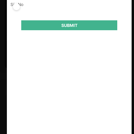
Sí
No
SUBMIT
Felipe Castro y Mauricio Garetto |
24.06.2026
Estudio de mercado de la educación (con Felipe Castro y
Mauricio Garetto)