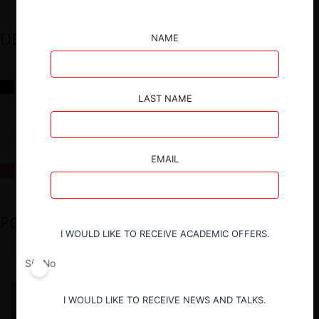
DESTACADOS
NAME
Reflexiones sobre las decisiones de la Comisión Antidistorsiones y
sus desafíos futuros
LAST NAME
EMAIL
La fusión Paramount / Warner Bros: el viaje de un gigante
PODCAST DESTACADO
I WOULD LIKE TO RECEIVE ACADEMIC OFFERS.
Sí
No
I WOULD LIKE TO RECEIVE NEWS AND TALKS.