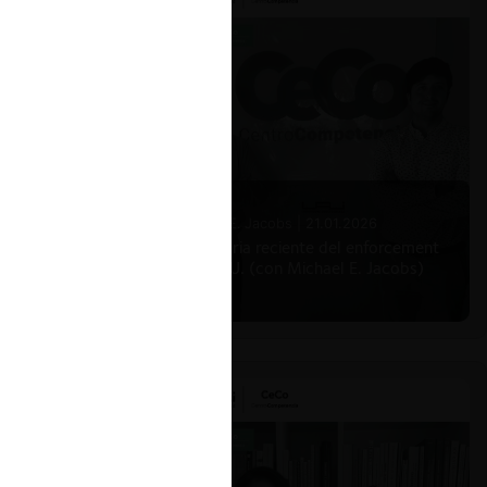
Michael E. Jacobs |
21.01.2026
La historia reciente del enforcement
en EE.UU. (con Michael E. Jacobs)