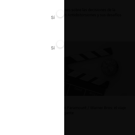
Reflexiones sobre las decisiones de la
Comisión Antidistorsiones y sus desafíos
Sí
No
futuros
Sí
No
La fusión Paramount / Warner Bros: el viaje
de un gigante