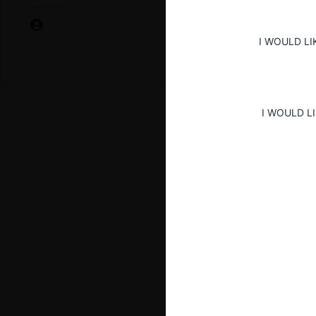
I WOULD LI
I WOULD L