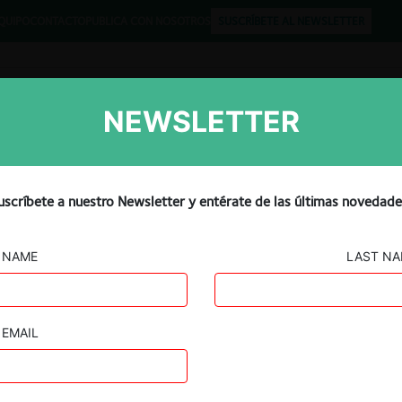
QUIPO
CONTACTO
PUBLICA CON NOSOTROS
SUSCRÍBETE AL NEWSLETTER
NEWSLETTER
Libros
Opinión
Podcast
la legal en la UE sobre ayu
uscríbete a nuestro Newsletter y entérate de las últimas novedade
ortuguesa TAP
NAME
LAST N
EMAIL
Guard