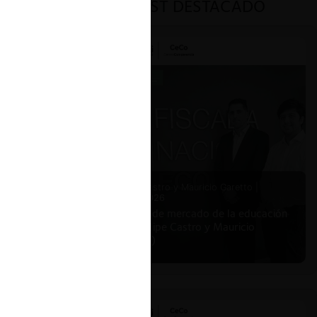
PODCAST DESTACADO
Felipe Castro y Mauricio Garetto |
24.06.2026
Estudio de mercado de la educación
(con Felipe Castro y Mauricio
Garetto)