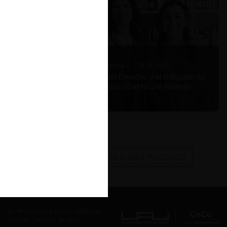
Nicole Nehme Z. |
12.11.2025
El arte del Derecho y el traspaso de
los legados (con Nicole Nehme)
VER MÁS PODCAST
Av. Presidente Errázuriz 3485, Las
Condes, Santiago de Chile.