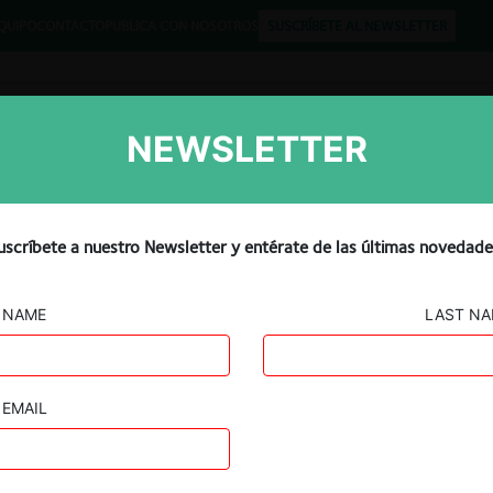
QUIPO
CONTACTO
PUBLICA CON NOSOTROS
SUSCRÍBETE AL NEWSLETTER
NEWSLETTER
Libros
Opinión
Podcast
bloquear la adquisición de
uscríbete a nuestro Newsletter y entérate de las últimas novedade
 Ltd
NAME
LAST N
EMAIL
Guard