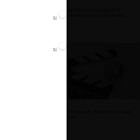
Reflexiones sobre las decisiones de la
Comisión Antidistorsiones y sus desafíos
Sí
No
futuros
Sí
No
La fusión Paramount / Warner Bros: el viaje
de un gigante