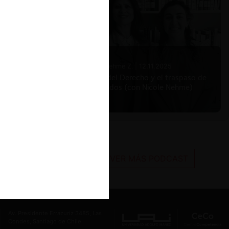
Nicole Nehme Z. |
12.11.2025
El arte del Derecho y el traspaso de
los legados (con Nicole Nehme)
VER MÁS PODCAST
Av. Presidente Errázuriz 3485, Las
Condes, Santiago de Chile.