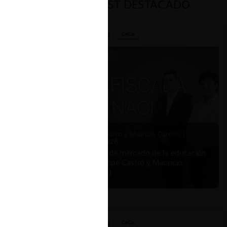
PODCAST DESTACADO
Felipe Castro y Mauricio Garetto |
24.06.2026
Estudio de mercado de la educación
(con Felipe Castro y Mauricio
Garetto)