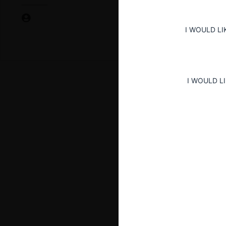
I WOULD LI
I WOULD L