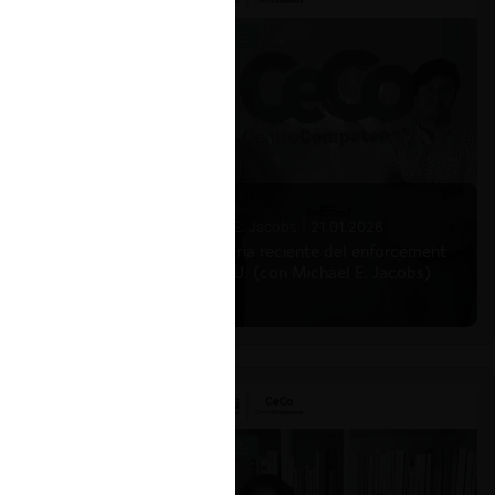
Michael E. Jacobs |
21.01.2026
La historia reciente del enforcement
en EE.UU. (con Michael E. Jacobs)