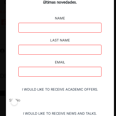
de su nuevo régimen
últimas novedades.
6.09.2023
NAME
Guardar
LAST NAME
EMAIL
DESTACADOS
I WOULD LIKE TO RECEIVE ACADEMIC OFFERS.
Reflexiones sobre las decisiones de la Comisión Antidistorsiones y
sus desafíos futuros
Sí
No
I WOULD LIKE TO RECEIVE NEWS AND TALKS.